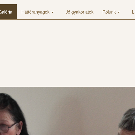
Galéria
Háttéranyagok
Jó gyakorlatok
Rólunk
L