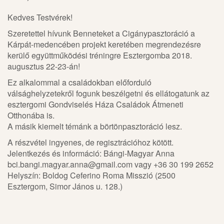
Kedves Testvérek!
Szeretettel hívunk Benneteket a Cigánypasztoráció a
Kárpát-medencében projekt keretében megrendezésre
kerülő együttműködési tréningre Esztergomba 2018.
augusztus 22-23-án!
Ez alkalommal a családokban előforduló
válsághelyzetekről fogunk beszélgetni és ellátogatunk az
esztergomi Gondviselés Háza Családok Átmeneti
Otthonába is.
A másik kiemelt témánk a börtönpasztoráció lesz.
A részvétel ingyenes, de regisztrációhoz kötött.
Jelentkezés és információ: Bángi-Magyar Anna
bci.bangi.magyar.anna@gmail.com vagy +36 30 199 2652
Helyszín: Boldog Ceferino Roma Misszió (2500
Esztergom, Simor János u. 128.)