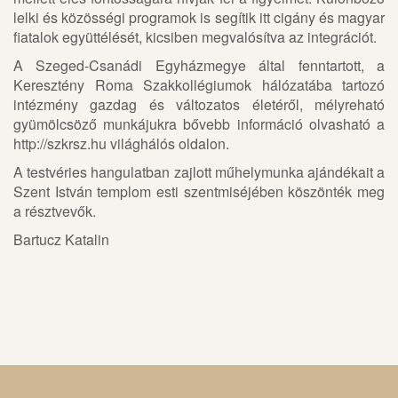
lelki és közösségi programok is segítik itt cigány és magyar
fiatalok együttélését, kicsiben megvalósítva az integrációt.
A Szeged-Csanádi Egyházmegye által fenntartott, a
Keresztény Roma Szakkollégiumok hálózatába tartozó
intézmény gazdag és változatos életéről, mélyreható
gyümölcsöző munkájukra bővebb információ olvasható a
http://szkrsz.hu világhálós oldalon.
A testvéries hangulatban zajlott műhelymunka ajándékait a
Szent István templom esti szentmiséjében köszönték meg
a résztvevők.
Bartucz Katalin