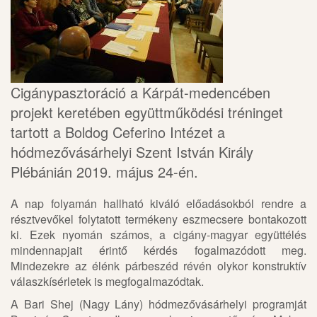
Cigánypasztoráció a Kárpát-medencében
projekt keretében együttműködési tréninget
tartott a Boldog Ceferino Intézet a
hódmezővásárhelyi Szent István Király
Plébánián 2019. május 24-én.
A nap folyamán hallható kiváló előadásokból rendre a
résztvevőkel folytatott termékeny eszmecsere bontakozott
ki. Ezek nyomán számos, a cigány-magyar együttélés
mindennapjait érintő kérdés fogalmazódott meg.
Mindezekre az élénk párbeszéd révén olykor konstruktív
válaszkísérletek is megfogalmazódtak.
A Bari Shej (Nagy Lány) hódmezővásárhelyi programját