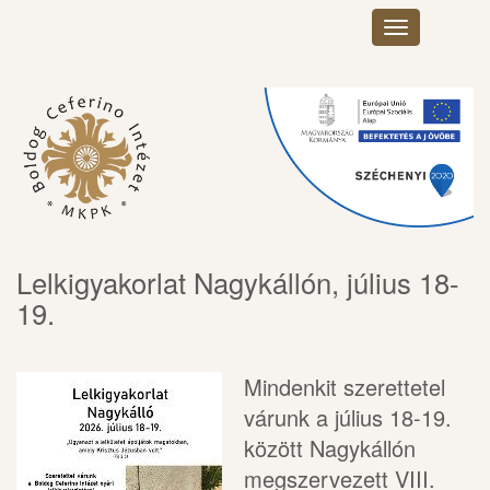
Toggle
navigation
Lelkigyakorlat Nagykállón, július 18-
19.
Mindenkit szerettetel
várunk a július 18-19.
között Nagykállón
megszervezett VIII.