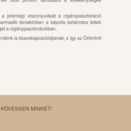
a jelenlegi viszonyulását a cigánypasztoráció
harmadik témakörben a képzés tartalmára tettek
gét a cigánypasztorációban.
 imáink is összekapcsolódjanak, s így az Örömhírt
KÖVESSEN MINKET!