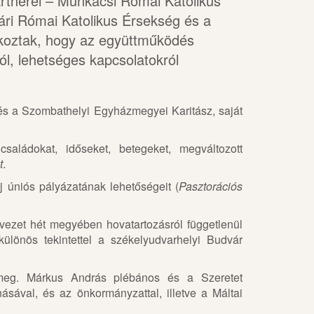
rtnerei – Munkácsi Római Katolikus
i Római Katolikus Érsekség és a
álkoztak, hogy az együttműködés
ól, lehetséges kapcsolatokról
t és a Szombathelyi Egyházmegyei Karitász, saját
saládokat, időseket, betegeket, megváltozott
t
.
j úniós pályázatának lehetőségeit (
Pasztorációs
rvezet hét megyében hovatartozásról függetlenül
különös tekintettel a székelyudvarhelyi Budvár
 meg. Márkus András plébános és a Szeretet
ásával, és az önkormányzattal, illetve a Máltai