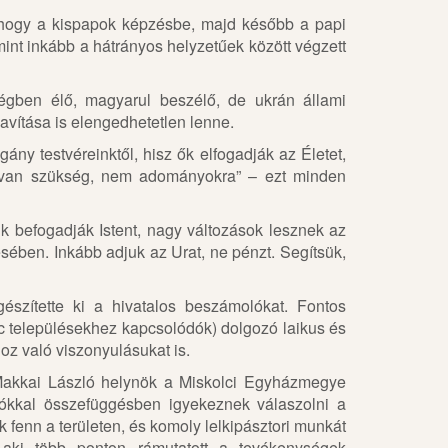
, hogy a kispapok képzésbe, majd később a papi
mint inkább a hátrányos helyzetűek között végzett
égben élő, magyarul beszélő, de ukrán állami
avítása is elengedhetetlen lenne.
ány testvéreinktől, hisz ők elfogadják az Életet,
ra van szükség, nem adományokra” – ezt minden
k befogadják Istent, nagy változások lesznek az
ében. Inkább adjuk az Urat, ne pénzt. Segítsük,
gészítette ki a hivatalos beszámolókat. Fontos
lc településekhez kapcsolódók) dolgozó laikus és
oz való viszonyulásukat is.
 Makkai László helynök a Miskolci Egyházmegye
atókkal összefüggésben igyekeznek válaszolni a
fenn a területen, és komoly lelkipásztori munkát
 aki több ponton rámutatott a tevékenységek