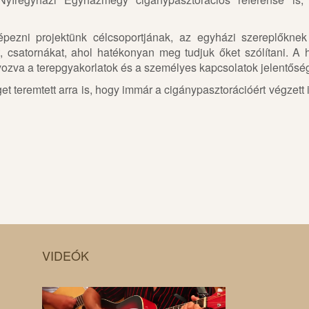
épezni projektünk célcsoportjának, az egyházi szereplőknek 
 csatornákat, ahol hatékonyan meg tudjuk őket szólítani. A 
ozva a terepgyakorlatok és a személyes kapcsolatok jelentősé
get teremtett arra is, hogy immár a cigánypasztorációért végzett
VIDEÓK