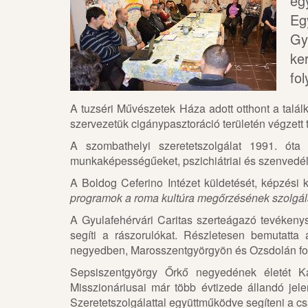
eg
Eg
Gy
ke
fo
A tuzséri Művészetek Háza adott otthont a talál
szervezetük cigánypasztoráció területén végzett
A szombathelyi szeretetszolgálat 1991. óta 
munkaképességűeket, pszichiátriai és szenvedé
A Boldog Ceferino Intézet küldetését, képzési 
programok a roma kultúra megőrzésének szolgá
A Gyulafehérvári Caritas szerteágazó tevékenys
segíti a rászorulókat. Részletesen bemutatta 
negyedben, Marosszentgyörgyön és Ozsdolán fo
Sepsiszentgyörgy Őrkő negyedének életét K
Misszionáriusai már több évtizede állandó jele
Szeretetszolgálattal együttműködve segíteni a c