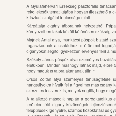
A Gyulafehérvári Érsekség pasztorális tanácsá
rekollekciók tematikájába hogyan illeszthető a c
krisztusi szolgálat fontossága miatt.
Kárpátalja cigány táborainak helyzetéről Pá
környezetben lakók között különösen szükség van
Majnek Antal atya, munkácsi püspök biztató szava
ragaszkodnak a családhoz, s örömmel fogadják
cigányokat segítő igyekezzen érvényesíteni a m
Székely János püspök atya személyes buzdítása
életükben. Minden máshogy látnak majd, előre t
hogy maguk is talpra akarjanak állni.”
Orsós Zoltán atya személyes tanúságtétele saj
hangsúlyokra hívták fel a figyelmet más cigány 
szerzetes testvérek is, melyek segítik, hogy meg
A találkozó második napján a görögkatolikus 
területén élő cigány közösségek fejlesztéséne
települések igényeire, számos közoktatási és gy
is végeznek. Jelen volt Orosz Istvánné, a 