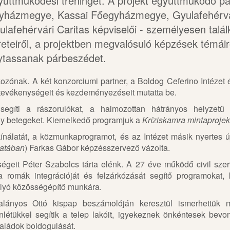
yüttműködési tréninget. A projekt együttműködő pa
yházmegye, Kassai Főegyházmegye, Gyulafehérvár
ulafehérvári Caritas képviselői - személyesen tal
reteiről, a projektben megvalósuló képzések témáir
lytassanak párbeszédet.
kozónak. A két konzorciumi partner, a Boldog Ceferino Intéze
 tevékenységeit és kezdeményezéseit mutatta be.
segíti a rászorulókat, a halmozottan hátrányos helyzetű c
ly betegeket. Kiemelkedő programjuk a
Kríziskamra mintaprojek
kínálatát, a közmunkaprogramot, és az Intézet másik nyertes ú
latában
) Farkas Gábor képzésszervező vázolta.
égeit Péter Szabolcs tárta elénk. A 27 éve működő civil sze
a romák integrációját és felzárkózását segítő programokat, 
lyó közösségépítő munkára.
alányos Ottó kispap beszámolóján keresztül ismerhettük
nlétükkel segítik a telep lakóit, igyekeznek önkéntesek bevon
saládok boldogulását.