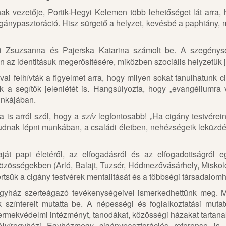
nak vezetője, Portik-Hegyi Kelemen több lehetőséget lát arra
igánypasztoráció. Hisz sürgető a helyzet, kevésbé a paphiány, 
pai Zsuzsanna és Pajerska Katarina számolt be. A szegénys
 az identitásuk megerősítésére, miközben szociális helyzetük j
i felhívták a figyelmet arra, hogy milyen sokat tanulhatunk cig
 a segítők jelenlétét is. Hangsúlyozta, hogy „evangélium
unkájában.
 is arról szól, hogy a
szív
legfontosabb! „Ha cigány testvérein
udnak lépni munkában, a családi életben, nehézségeik leküzdés
át papi életéről, az elfogadásról és az elfogadottságról e
közösségekben (Arló, Balajt, Tuzsér, Hódmezővásárhely, Misko
értsük a cigány testvérek mentalitását és a többségi társadalomh
egyház szerteágazó tevékenységeivel ismerkedhettünk meg.
k színtereit mutatta be. A népességi és foglalkoztatási mut
ermekvédelmi intézményt, tanodákat, közösségi házakat tartanak 
Nyíregyházi Egyházmegy cigánypasztorációs referense is,