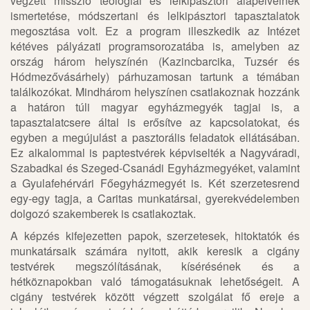
végzett misszió teológiai és lelkipásztori alapelveinek
ismertetése, módszertani és lelkipásztori tapasztalatok
megosztása volt. Ez a program illeszkedik az Intézet
kétéves pályázati programsorozatába is, amelyben az
ország három helyszínén (Kazincbarcika, Tuzsér és
Hódmezővásárhely) párhuzamosan tartunk a témában
találkozókat. Mindhárom helyszínen csatlakoznak hozzánk
a határon túli magyar egyházmegyék tagjai is, a
tapasztalatcsere által is erősítve az kapcsolatokat, és
egyben a megújulást a pasztorális feladatok ellátásában.
Ez alkalommal is paptestvérek képviselték a Nagyváradi,
Szabadkai és Szeged-Csanádi Egyházmegyéket, valamint
a Gyulafehérvári Főegyházmegyét is. Két szerzetesrend
egy-egy tagja, a Caritas munkatársai, gyerekvédelemben
dolgozó szakemberek is csatlakoztak.
A képzés kifejezetten papok, szerzetesek, hitoktatók és
munkatársaik számára nyitott, akik keresik a cigány
testvérek megszólításának, kísérésének és a
hétköznapokban való támogatásuknak lehetőségeit. A
cigány testvérek között végzett szolgálat fő ereje a