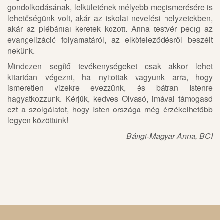
gondolkodásának, lelkületének mélyebb megismerésére is
lehetőségünk volt, akár az iskolai nevelési helyzetekben,
akár az plébániai keretek között. Anna testvér pedig az
evangelizáció folyamatáról, az elköteleződésről beszélt
nekünk.
Mindezen segítő tevékenységeket csak akkor lehet
kitartóan végezni, ha nyitottak vagyunk arra, hogy
ismeretlen vizekre evezzünk, és bátran Istenre
hagyatkozzunk. Kérjük, kedves Olvasó, imával támogasd
ezt a szolgálatot, hogy Isten országa még érzékelhetőbb
legyen közöttünk!
Bángi-Magyar Anna, BCI