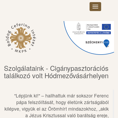
Toggle
navigation
×
Szolgálataink - Cigánypasztorációs
találkozó volt Hódmezővásárhelyen
"Lépjünk ki!" – hallhattuk már sokszor Ferenc
pápa felszólítását, hogy életünk zártságából
kilépve, vigyük el az Örömhírt mindazokhoz, „akik
a Jézus Krisztussal való barátság ereje,