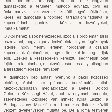
jelenlétben és az imádságos háttérben rejlik. Nagyban
támaszkodik a területen működő egyházi, civil és
önkormányzati szervezetek közötti együttműködésre,
keresi és támogatja a többségi társadalom tagjaival a
kapcsolódási pontokat, közös rendezvényeket,
imaalkalmakat.
Olykor nehéz a sok nehézségen, szociális problémán túl is
észrevenni, hogy cigány testvéreink milyen fogékonyak
Istenre, hogy mennyi értéket hordoznak a családi
kapcsolatok ápolásában, hogy örömeiket is meg tudják
élni. Ezeken a készségeken keresztül segíthetjük őket
fejlődni a tanulásban, munkavégzésben és a nyitottságban
a társadalom egésze irányában.
A találkozón bepillantást nyertünk a baksi közösség
életébe, Antal Imre plébános beszámolója által.
Mezőkovácsházán meglátogattuk a Békés Boldog
Ceferino Közösségi Házat, ahol az egymást támogató,
szeretetteljes közösség várt minket. Kósa László, a
Boldogasszony Missziója rend munkás fiatalok között
végzett tevékenységét mutatta be. De a roma testvérek