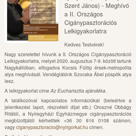
Szent János) - Meghívó
a II. Országos
Cigánypasztorációs
Lelkigyakorlatra
Kedves Testvérek!
Nagy szeretettel hívunk a II. Országos Cigánypasztoráció
Lelkigyakorlatra, melyet 2020. augusztus 7-9. között tartunk
Nagykállóban, elfogadva Kocsis Fülöp érsek-metropolita
atya meghívását. Vendéglátónk Szocska Ábel püspök atya
lesz.
A lelkigyakorlat címe
Az
Eucharisztia ajándéka
.
A találkozóval kapcsolatos információkat (beleértve a
jelentkezési lapot, részvételi díjat stb.) Oroszné Obbágy
Ritától, a Nyíregyházi Egyházmegye cigánypasztorációs
megbízottjától kérhetitek +36 30 816 0108 számon,
vagy
ciganypasztoracio@nyirgorkat.hu
címen.