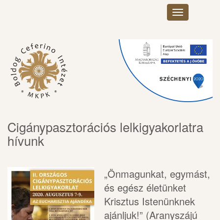
Toggle
navigation
×
Cigánypasztorációs lelkigyakorlatra
hívunk
„Önmagunkat, egymást,
és egész életünket
Krisztus Istenünknek
ajánljuk!” (Aranyszájú