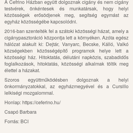
A Cefrino Házban együtt dolgoznak cigány és nem cigány
testvérek, önkéntesek és munkatársak, hogy helyi
közösségek erősödjenek meg, segítség egymást az
egyház közösségébe kapcsolódni.
2016-ban szentelték fel a szátoki közösségi házat, amely a
cigánypasztoráció központja lett a környéken. Azóta egész
hálózat alakult ki: Dejtár, Vanyarc, Becske, Kálló, Valkó
községekben közösségépítő programok helye lett a
közösségi ház. Hitoktatás, délutáni napközis, szabadidős
foglalkozások, hitoktatás, közösségi alkalmak töltik meg
élettel a házakat.
Szoros együttműködésben dolgoznak a helyi
önkormányzatokkal, az egyházmegyével és a Cursillo
lelkiségi mozgalommal.
Honlap: https://ceferino.hu/
Csapó Barbara
Forrás: BCI